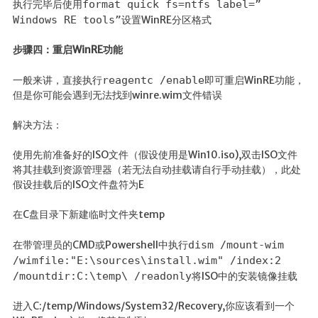
执行完毕后使用
format quick fs=ntfs label=”
Windows RE tools”
设置WinRE分区格式
步骤四：重启WinRE功能
一般来讲，直接执行
reagentc /enable
即可重启WinRE功能，
但是你可能会遇到无法找到winre.wim文件错误
解决方法：
使用先前准备好的ISO文件（假设使用是Win10.iso),双击ISO文件
将其挂载到资源管理器（若无法自动挂载请自行手动挂载），此处
假设挂载后的ISO文件盘符为E
在C盘目录下新建临时文件夹temp
在带管理员的CMD或Powershell中执行
dism /mount-wim
/wimfile:"E:\sources\install.wim" /index:2
/mountdir:C:\temp\ /readonly
将ISO中的安装镜像挂载
进入C:/temp/Windows/System32/Recovery,你应该看到一个