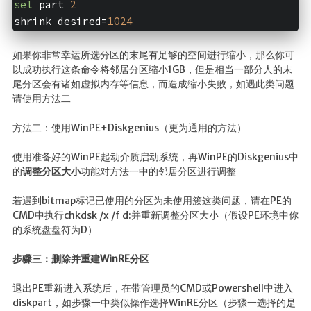
sel
 part 
2
shrink desired=
1024
如果你非常幸运所选分区的末尾有足够的空间进行缩小，那么你可
以成功执行这条命令将邻居分区缩小1GB，但是相当一部分人的末
尾分区会有诸如虚拟内存等信息，而造成缩小失败，如遇此类问题
请使用方法二
方法二：使用WinPE+Diskgenius（更为通用的方法）
使用准备好的WinPE起动介质启动系统，再WinPE的Diskgenius中
的
调整分区大小
功能对方法一中的邻居分区进行调整
若遇到bitmap标记已使用的分区为未使用簇这类问题，请在PE的
CMD中执行chkdsk /x /f d:并重新调整分区大小（假设PE环境中你
的系统盘盘符为D）
步骤三：删除并重建WinRE分区
退出PE重新进入系统后，在带管理员的CMD或Powershell中进入
diskpart，如步骤一中类似操作选择WinRE分区（步骤一选择的是